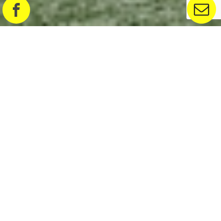
UNE IDÉE POUR UN
ENTERREMENT DE VIE DE
GARÇON ET DE JEUNE FILLE
INOUBLIABLE SUR GRENOBLE
ET LA RÉGION RHÔNE-ALPES !
Votre mariage est imminent et vous souhaitez
profiter d’une merveilleuse
animation pour votre
enterrement de vie de célibataire
à Grenoble ou
ailleurs sur la région Rhône-Alpes ? Vous voulez